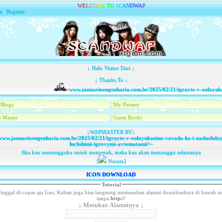
W
E
L
C
O
M
E
T
O
S
C
A
N
D
W
A
P
n
|
Register
↓ Halo Visitor Dari ↓
↓ Thanks To ↓
www.januarioengenharia.com.br/2025/02/21/igrayte-v-onlaynkazin
Blogs
My Partner
 Master
Guest Books
↓WAPMASTER BY↓
ww.januarioengenharia.com.br/2025/02/21/igrayte-v-onlaynkazino-vavada-kz-i-naslazhday
luchshimi-igrovymi-avtomatami/
=-
Jika kau menungguku untuk menyerah, maka kau akan menunggu selamanya
[
Naruto]
ICON DOWNLOAD
Tutorial
inggal di copas aja Gan, Kalian juga bisa langsung memasukan alamat downloadnya di bawah in
tanpa
http://
↓ Masukan Alamatnya ↓