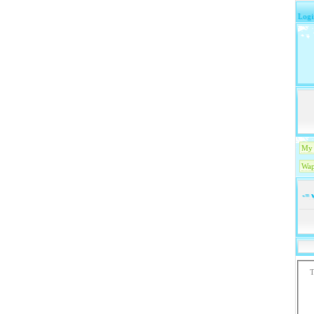
Logi
My 
Wap
-=
w
T