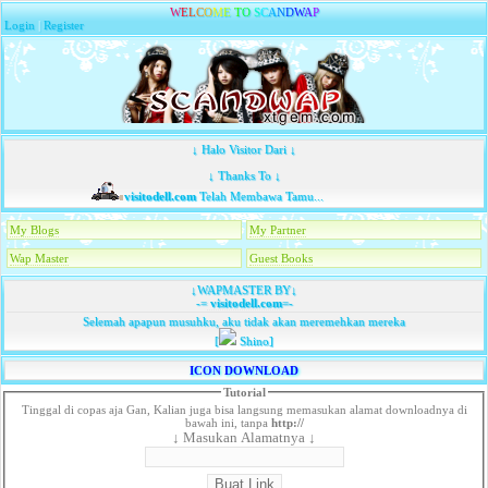
W
E
L
C
O
M
E
T
O
S
C
A
N
D
W
A
P
Login
|
Register
↓ Halo Visitor Dari ↓
↓ Thanks To ↓
visitodell.com
Telah Membawa Tamu...
My Blogs
My Partner
Wap Master
Guest Books
↓WAPMASTER BY↓
-=
visitodell.com
=-
Selemah apapun musuhku, aku tidak akan meremehkan mereka
[
Shino]
ICON DOWNLOAD
Tutorial
Tinggal di copas aja Gan, Kalian juga bisa langsung memasukan alamat downloadnya di
bawah ini, tanpa
http://
↓ Masukan Alamatnya ↓