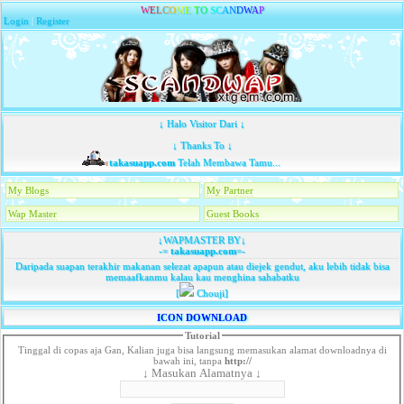
W
E
L
C
O
M
E
T
O
S
C
A
N
D
W
A
P
Login
|
Register
↓ Halo Visitor Dari ↓
↓ Thanks To ↓
takasuapp.com
Telah Membawa Tamu...
My Blogs
My Partner
Wap Master
Guest Books
↓WAPMASTER BY↓
-=
takasuapp.com
=-
Daripada suapan terakhir makanan selezat apapun atau diejek gendut, aku lebih tidak bisa
memaafkanmu kalau kau menghina sahabatku
[
Chouji]
ICON DOWNLOAD
Tutorial
Tinggal di copas aja Gan, Kalian juga bisa langsung memasukan alamat downloadnya di
bawah ini, tanpa
http://
↓ Masukan Alamatnya ↓