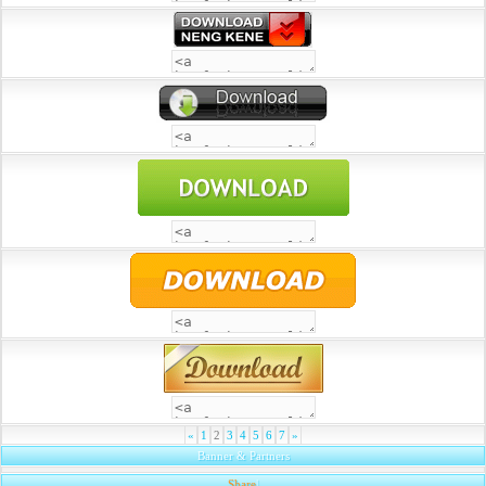
«
1
2
3
4
5
6
7
»
Banner & Partners
Share
|