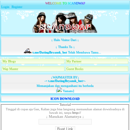
W
E
L
C
O
M
E
T
O
S
C
A
N
D
W
A
P
Login
|
Register
↓ Halo Visitor Dari ↓
↓ Thanks To ↓
t.me/DatingBryansk_bot
Telah Membawa Tamu...
My Blogs
My Partner
Wap Master
Guest Books
↓WAPMASTER BY↓
-=
t.me/DatingBryansk_bot
=-
Memanjakan dan mengasihani itu berbeda
[
Yamato]
ICON DOWNLOAD
Tutorial
Tinggal di copas aja Gan, Kalian juga bisa langsung memasukan alamat downloadnya di
bawah ini, tanpa
http://
↓ Masukan Alamatnya ↓