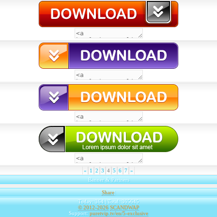
«
1
2
3
4
5
6
7
»
Banner & Partners
Share
|
Today: 364 | Total: 365645
© 2012-2026
SCANDWAP
Support:
puretvip.tv/en/5-exclusive