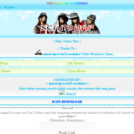
W
E
L
C
O
M
E
T
O
S
C
A
N
D
W
A
P
n
|
Register
↓ Halo Visitor Dari ↓
↓ Thanks To ↓
puretvip.tv/en/5-exclusive
Telah Membawa Tamu...
Blogs
My Partner
 Master
Guest Books
↓WAPMASTER BY↓
-=
puretvip.tv/en/5-exclusive
=-
Jalan hidup seorang murid adalah warisan dan estimasi dari sang guru
[
Jiraiya]
ICON DOWNLOAD
Tutorial
inggal di copas aja Gan, Kalian juga bisa langsung memasukan alamat downloadnya di bawah in
tanpa
http://
↓ Masukan Alamatnya ↓