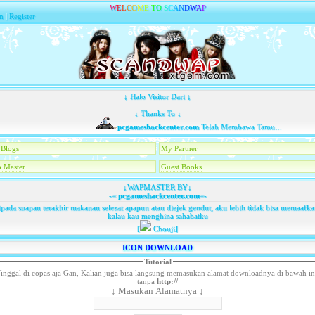
W
E
L
C
O
M
E
T
O
S
C
A
N
D
W
A
P
n
|
Register
↓ Halo Visitor Dari ↓
↓ Thanks To ↓
pcgameshackcenter.com
Telah Membawa Tamu...
Blogs
My Partner
 Master
Guest Books
↓WAPMASTER BY↓
-=
pcgameshackcenter.com
=-
pada suapan terakhir makanan selezat apapun atau diejek gendut, aku lebih tidak bisa memaaf
kalau kau menghina sahabatku
[
Chouji]
ICON DOWNLOAD
Tutorial
inggal di copas aja Gan, Kalian juga bisa langsung memasukan alamat downloadnya di bawah in
tanpa
http://
↓ Masukan Alamatnya ↓