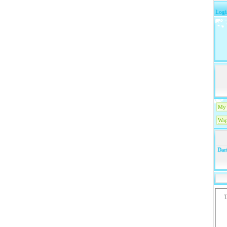
Logi
My 
Wap
Dari
T