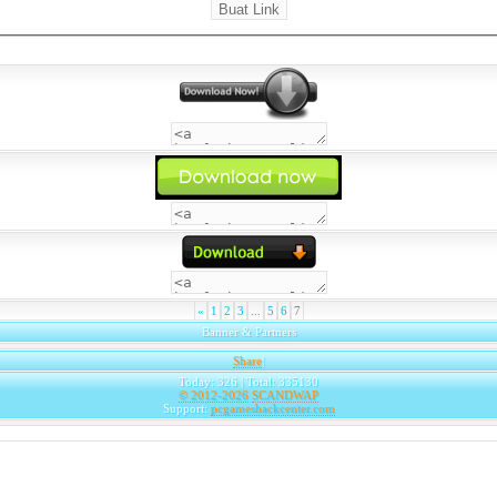
«
1
2
3
...
5
6
7
Banner & Partners
Share
|
Today: 326 | Total: 335130
© 2012-2026
SCANDWAP
Support:
pcgameshackcenter.com