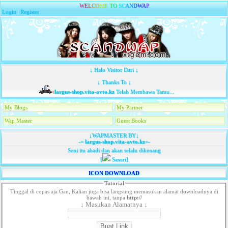
W
E
L
C
O
M
E
T
O
S
C
A
N
D
W
A
P
Login
|
Register
↓ Halo Visitor Dari ↓
↓ Thanks To ↓
largus-shop.vita-avto.kz
Telah Membawa Tamu...
My Blogs
My Partner
Wap Master
Guest Books
↓WAPMASTER BY↓
-=
largus-shop.vita-avto.kz
=-
Seni itu abadi dan akan selalu dikenang
[
Sasori]
ICON DOWNLOAD
Tutorial
Tinggal di copas aja Gan, Kalian juga bisa langsung memasukan alamat downloadnya di
bawah ini, tanpa
http://
↓ Masukan Alamatnya ↓