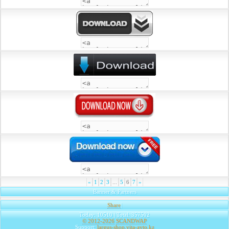
«
1
2
3
...
5
6
7
»
Banner & Partners
Share
|
Today: 10510 | Total: 357502
© 2012-2026
SCANDWAP
Support:
largus-shop.vita-avto.kz