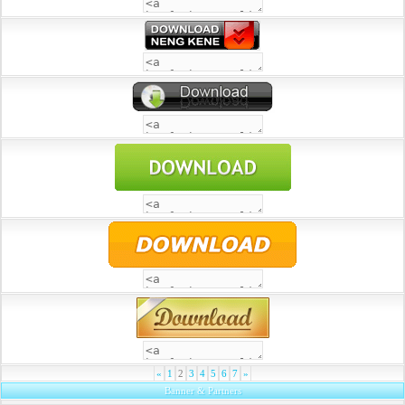
«
1
2
3
4
5
6
7
»
Banner & Partners