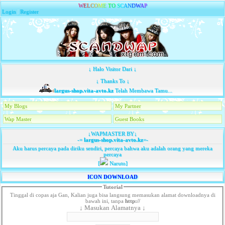
W
E
L
C
O
M
E
T
O
S
C
A
N
D
W
A
P
Login
|
Register
↓ Halo Visitor Dari ↓
↓ Thanks To ↓
largus-shop.vita-avto.kz
Telah Membawa Tamu...
My Blogs
My Partner
Wap Master
Guest Books
↓WAPMASTER BY↓
-=
largus-shop.vita-avto.kz
=-
Aku harus percaya pada diriku sendiri, percaya bahwa aku adalah orang yang mereka
percaya
[
Naruto]
ICON DOWNLOAD
Tutorial
Tinggal di copas aja Gan, Kalian juga bisa langsung memasukan alamat downloadnya di
bawah ini, tanpa
http://
↓ Masukan Alamatnya ↓