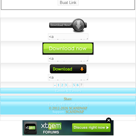
«
1
2
3
...
5
6
7
Banner & Partners
Share
|
Today: 1437 | Total: 360113
© 2012-2026
SCANDWAP
Support:
SCANDWAP