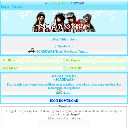
W
E
L
C
O
M
E
T
O
S
C
A
N
D
W
A
P
Login
|
Register
↓ Halo Visitor Dari ↓
↓ Thanks To ↓
SCANDWAP
Telah Membawa Tamu...
My Blogs
My Partner
Wap Master
Guest Books
↓WAPMASTER BY↓
-=
SCANDWAP
=-
Kau adalah daun yang bermandikan sinar matahari, aku adalah akar yang tumbuh dan
membusuk di kegelapan
[
Danzo]
ICON DOWNLOAD
Tutorial
Tinggal di copas aja Gan, Kalian juga bisa langsung memasukan alamat downloadnya di
bawah ini, tanpa
http://
↓ Masukan Alamatnya ↓