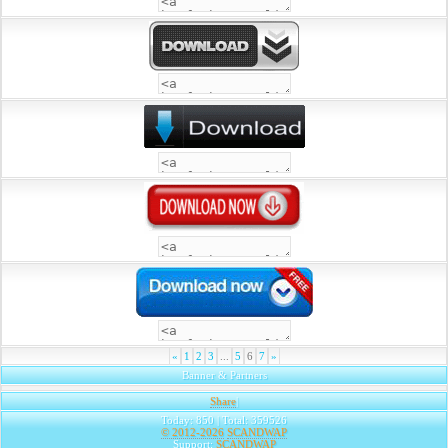
«
1
2
3
...
5
6
7
»
Banner & Partners
Share
|
Today: 850 | Total: 359526
© 2012-2026
SCANDWAP
Support:
SCANDWAP