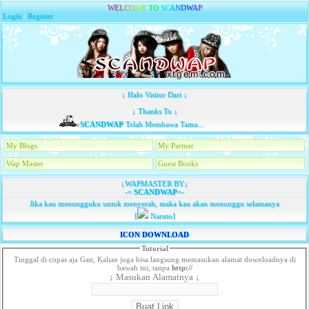
W
E
L
C
O
M
E
T
O
S
C
A
N
D
W
A
P
Login
|
Register
↓ Halo Visitor Dari ↓
↓ Thanks To ↓
SCANDWAP
Telah Membawa Tamu...
My Blogs
My Partner
Wap Master
Guest Books
↓WAPMASTER BY↓
-=
SCANDWAP
=-
Jika kau menungguku untuk menyerah, maka kau akan menunggu selamanya
[
Naruto]
ICON DOWNLOAD
Tutorial
Tinggal di copas aja Gan, Kalian juga bisa langsung memasukan alamat downloadnya di
bawah ini, tanpa
http://
↓ Masukan Alamatnya ↓