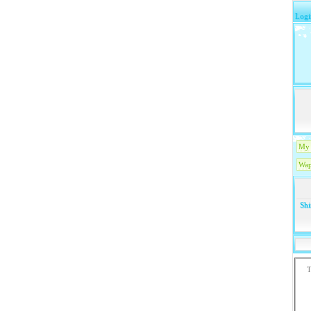
Logi
My 
Wap
Shi
T