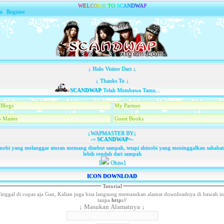
W
E
L
C
O
M
E
T
O
S
C
A
N
D
W
A
P
n
|
Register
↓ Halo Visitor Dari ↓
↓ Thanks To ↓
SCANDWAP
Telah Membawa Tamu...
Blogs
My Partner
 Master
Guest Books
↓WAPMASTER BY↓
-=
SCANDWAP
=-
nobi yang melanggar aturan memang disebut sampah, tetapi shinobi yang meninggalkan sahaba
lebih rendah dari sampah
[
Obito]
ICON DOWNLOAD
Tutorial
inggal di copas aja Gan, Kalian juga bisa langsung memasukan alamat downloadnya di bawah in
tanpa
http://
↓ Masukan Alamatnya ↓