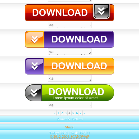
«
1
2
3
4
5
6
7
»
Banner & Partners
Share
|
Today: 5519 | Total: 352511
© 2012-2026
SCANDWAP