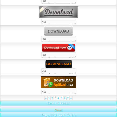
«
1
2
3
4
5
6
7
»
Banner & Partners
Share
|
Today: 1003 | Total: 359679