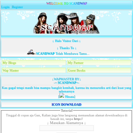
W
E
L
C
O
M
E
T
O
S
C
A
N
D
W
A
P
Login
|
Register
↓ Halo Visitor Dari ↓
↓ Thanks To ↓
SCANDWAP
Telah Membawa Tamu...
My Blogs
My Partner
Wap Master
Guest Books
↓WAPMASTER BY↓
-=
SCANDWAP
=-
Kau gagal tetapi masih bisa mampu bangkit kembali, karena itu menurutku arti dari kuat yang
sebenarnya
[
Hinata]
ICON DOWNLOAD
Tutorial
Tinggal di copas aja Gan, Kalian juga bisa langsung memasukan alamat downloadnya di
bawah ini, tanpa
http://
↓ Masukan Alamatnya ↓