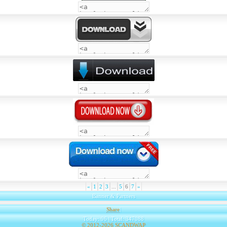
«
1
2
3
...
5
6
7
»
Banner & Partners
Share
|
Today: 96 | Total: 347088
© 2012-2026
SCANDWAP