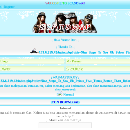
W
E
L
C
O
M
E
T
O
S
C
A
N
D
W
A
P
n
|
Register
↓ Halo Visitor Dari ↓
↓ Thanks To ↓
133.6.219.42/index.php?title=Nine_Steps_To_Seo_Uk_Prices_Five_
Blogs
My Partner
 Master
Guest Books
↓WAPMASTER BY↓
33.6.219.42/index.php?title=Nine_Steps_To_Seo_Uk_Prices_Five_Times_Better_Than_Befo
u akan melepaskan kutukan itu, kalau memang ada kedamaian, aku akan menemukannya, aku 
akan menyerah
[
Naruto]
ICON DOWNLOAD
Tutorial
inggal di copas aja Gan, Kalian juga bisa langsung memasukan alamat downloadnya di bawah in
tanpa
http://
↓ Masukan Alamatnya ↓