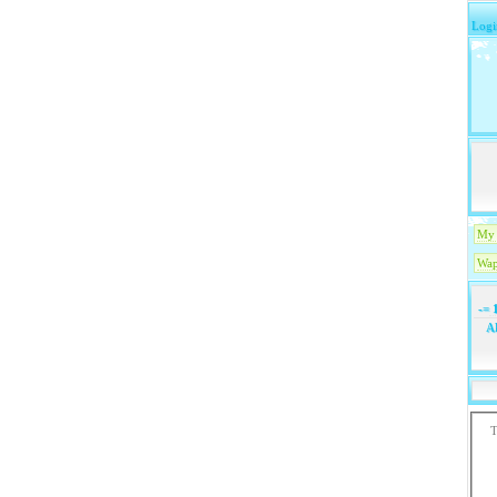
Logi
My 
Wap
-=
1
Ak
T