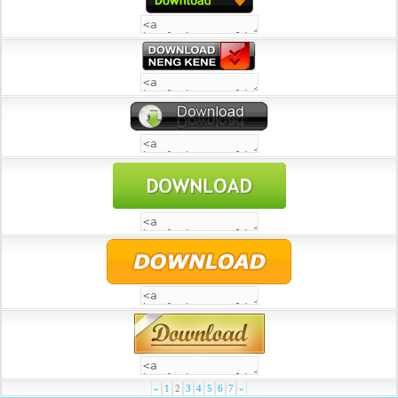
«
1
2
3
4
5
6
7
»