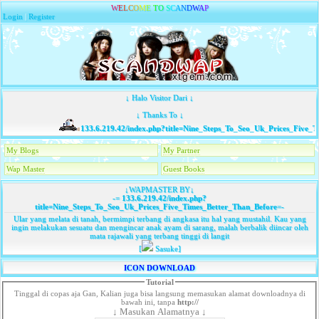
W
E
L
C
O
M
E
T
O
S
C
A
N
D
W
A
P
Login
|
Register
↓ Halo Visitor Dari ↓
↓ Thanks To ↓
133.6.219.42/index.php?title=Nine_Steps_To_Seo_Uk_Prices_Five_Ti
My Blogs
My Partner
Wap Master
Guest Books
↓WAPMASTER BY↓
-=
133.6.219.42/index.php?
title=Nine_Steps_To_Seo_Uk_Prices_Five_Times_Better_Than_Before
=-
Ular yang melata di tanah, bermimpi terbang di angkasa itu hal yang mustahil. Kau yang
ingin melakukan sesuatu dan mengincar anak ayam di sarang, malah berbalik diincar oleh
mata rajawali yang terbang tinggi di langit
[
Sasuke]
ICON DOWNLOAD
Tutorial
Tinggal di copas aja Gan, Kalian juga bisa langsung memasukan alamat downloadnya di
bawah ini, tanpa
http://
↓ Masukan Alamatnya ↓