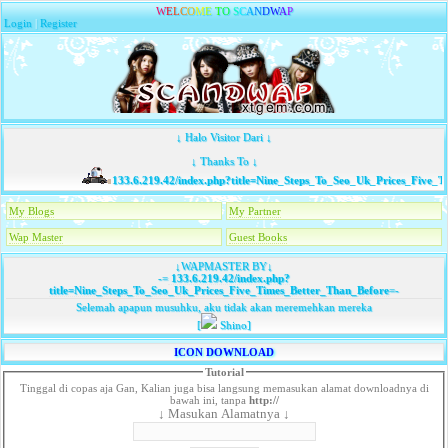
W
E
L
C
O
M
E
T
O
S
C
A
N
D
W
A
P
Login
|
Register
↓ Halo Visitor Dari ↓
↓ Thanks To ↓
133.6.219.42/index.php?title=Nine_Steps_To_Seo_Uk_Prices_Five_Ti
My Blogs
My Partner
Wap Master
Guest Books
↓WAPMASTER BY↓
-=
133.6.219.42/index.php?
title=Nine_Steps_To_Seo_Uk_Prices_Five_Times_Better_Than_Before
=-
Selemah apapun musuhku, aku tidak akan meremehkan mereka
[
Shino]
ICON DOWNLOAD
Tutorial
Tinggal di copas aja Gan, Kalian juga bisa langsung memasukan alamat downloadnya di
bawah ini, tanpa
http://
↓ Masukan Alamatnya ↓