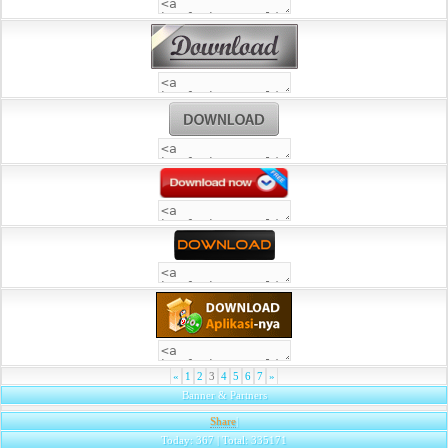
«
1
2
3
4
5
6
7
»
Banner & Partners
Share
|
Today: 367 | Total: 335171