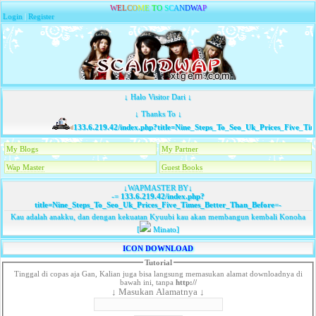
W
E
L
C
O
M
E
T
O
S
C
A
N
D
W
A
P
Login
|
Register
↓ Halo Visitor Dari ↓
↓ Thanks To ↓
133.6.219.42/index.php?title=Nine_Steps_To_Seo_Uk_Prices_Five_Time
My Blogs
My Partner
Wap Master
Guest Books
↓WAPMASTER BY↓
-=
133.6.219.42/index.php?
title=Nine_Steps_To_Seo_Uk_Prices_Five_Times_Better_Than_Before
=-
Kau adalah anakku, dan dengan kekuatan Kyuubi kau akan membangun kembali Konoha
[
Minato]
ICON DOWNLOAD
Tutorial
Tinggal di copas aja Gan, Kalian juga bisa langsung memasukan alamat downloadnya di
bawah ini, tanpa
http://
↓ Masukan Alamatnya ↓