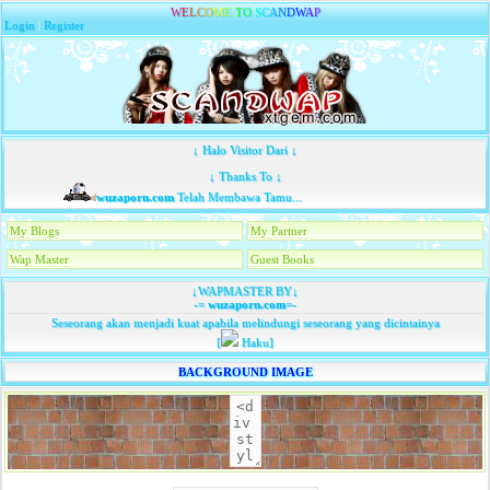
W
E
L
C
O
M
E
T
O
S
C
A
N
D
W
A
P
Login
|
Register
↓ Halo Visitor Dari ↓
↓ Thanks To ↓
wuzaporn.com
Telah Membawa Tamu...
My Blogs
My Partner
Wap Master
Guest Books
↓WAPMASTER BY↓
-=
wuzaporn.com
=-
Seseorang akan menjadi kuat apabila melindungi seseorang yang dicintainya
[
Haku]
BACKGROUND IMAGE