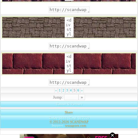
«
1
2
3
4
5
6
»
Jump:
Banner & Partners
Share
|
Today: 1688 | Total: 362559
© 2012-2026
SCANDWAP
Support:
wuzaporn.com