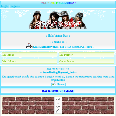
W
E
L
C
O
M
E
T
O
S
C
A
N
D
W
A
P
Login
|
Register
↓ Halo Visitor Dari ↓
↓ Thanks To ↓
t.me/DatingBryansk_bot
Telah Membawa Tamu...
My Blogs
My Partner
Wap Master
Guest Books
↓WAPMASTER BY↓
-=
t.me/DatingBryansk_bot
=-
Kau gagal tetapi masih bisa mampu bangkit kembali, karena itu menurutku arti dari kuat yang
sebenarnya
[
Hinata]
BACKGROUND IMAGE