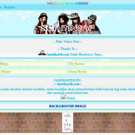
W
E
L
C
O
M
E
T
O
S
C
A
N
D
W
A
P
n
|
Register
↓ Halo Visitor Dari ↓
↓ Thanks To ↓
kuttikattil.com
Telah Membawa Tamu...
Blogs
My Partner
 Master
Guest Books
↓WAPMASTER BY↓
-=
kuttikattil.com
=-
ka balas dendam disebut keadilan, maka keadilan akan menyebarkan lebih banyak lagi balas den
dan menjadi rantai kebencian
[
Pain]
BACKGROUND IMAGE