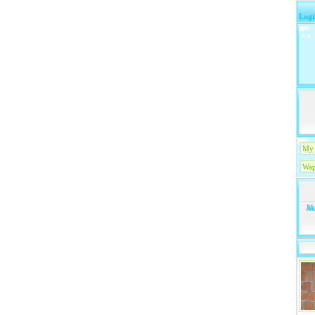
Logi
My 
Wap
Ji