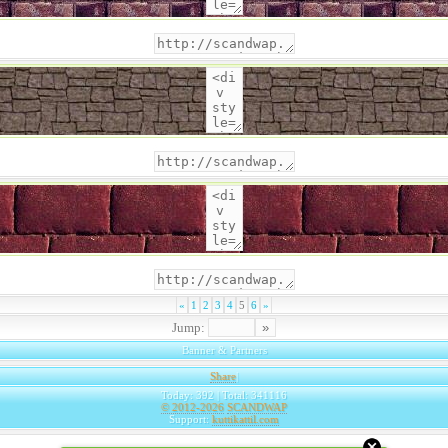
«
1
2
3
4
5
6
»
Jump:
Banner & Partners
Share
|
Today: 392 | Total: 341116
© 2012-2026
SCANDWAP
Support:
kuttikattil.com