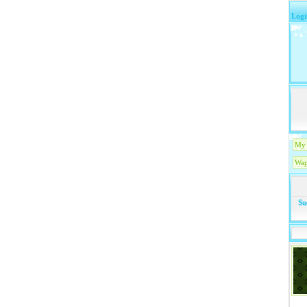
Logi
My 
Wap
Su