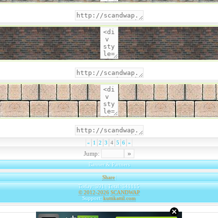
«
1
2
3
4
5
6
»
Jump:
Banner & Partners
Share
|
Today: 391 | Total: 341115
© 2012-2026
SCANDWAP
Support:
kuttikattil.com