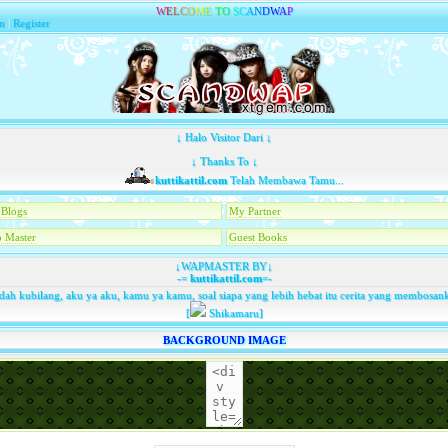
W
E
L
C
O
M
E
T
O
S
C
A
N
D
W
A
P
n
|
Register
↓ Halo Visitor Dari ↓
↓ Thanks To ↓
kuttikattil.com
Telah Membawa Tamu...
Blogs
My Partner
 Master
Guest Books
↓WAPMASTER BY↓
-=
kuttikattil.com
=-
dah kubilang, aku ya aku, kamu ya kamu, soal siapa yang lebih hebat itu cerita yang membosan
[
Shikamaru]
BACKGROUND IMAGE