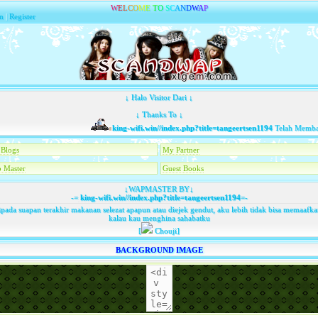
W
E
L
C
O
M
E
T
O
S
C
A
N
D
W
A
P
n
|
Register
↓ Halo Visitor Dari ↓
↓ Thanks To ↓
king-wifi.win//index.php?title=tangeertsen1194
Telah Membawa T
Blogs
My Partner
 Master
Guest Books
↓WAPMASTER BY↓
-=
king-wifi.win//index.php?title=tangeertsen1194
=-
pada suapan terakhir makanan selezat apapun atau diejek gendut, aku lebih tidak bisa memaaf
kalau kau menghina sahabatku
[
Chouji]
BACKGROUND IMAGE