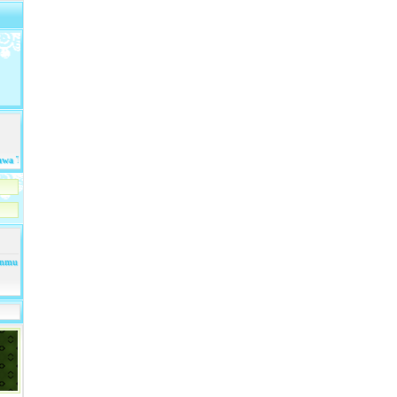
amu...
kanmu