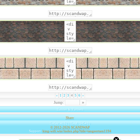
«
1
2
3
4
5
6
»
Jump:
Banner & Partners
Share
|
Today: 4162 | Total: 345410
© 2012-2026
SCANDWAP
Support:
king-wifi.win//index.php?title=tangeertsen1194