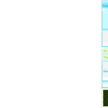
Logi
My 
Wap
Dari