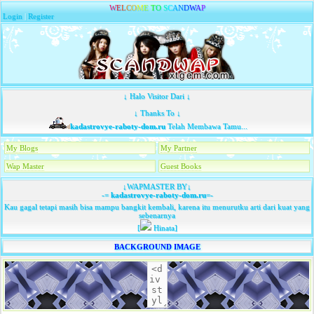
W
E
L
C
O
M
E
T
O
S
C
A
N
D
W
A
P
Login
|
Register
↓ Halo Visitor Dari ↓
↓ Thanks To ↓
kadastrovye-raboty-dom.ru
Telah Membawa Tamu...
My Blogs
My Partner
Wap Master
Guest Books
↓WAPMASTER BY↓
-=
kadastrovye-raboty-dom.ru
=-
Kau gagal tetapi masih bisa mampu bangkit kembali, karena itu menurutku arti dari kuat yang
sebenarnya
[
Hinata]
BACKGROUND IMAGE