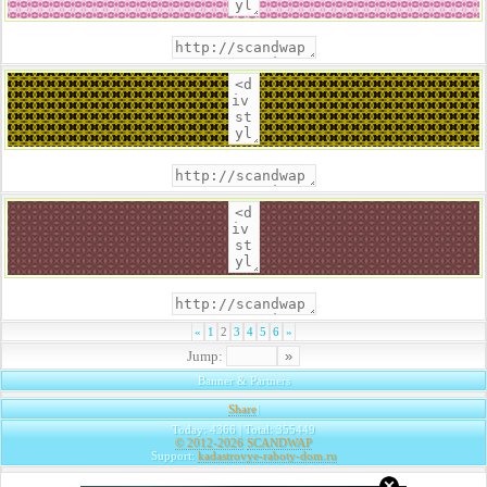
«
1
2
3
4
5
6
»
Jump:
Banner & Partners
Share
|
Today: 4366 | Total: 355449
© 2012-2026
SCANDWAP
Support:
kadastrovye-raboty-dom.ru