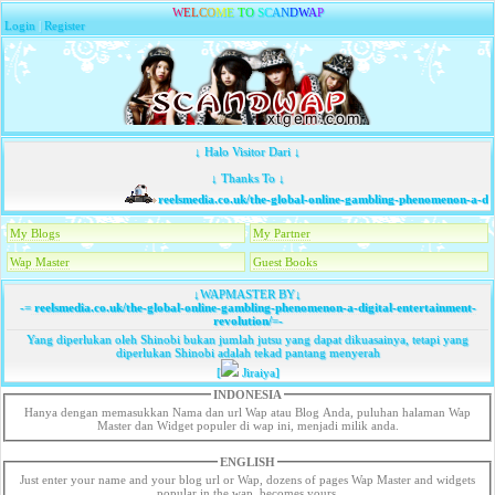
W
E
L
C
O
M
E
T
O
S
C
A
N
D
W
A
P
Login
|
Register
↓ Halo Visitor Dari ↓
↓ Thanks To ↓
reelsmedia.co.uk/the-global-online-gambling-phenomenon-a-digi
My Blogs
My Partner
Wap Master
Guest Books
↓WAPMASTER BY↓
-=
reelsmedia.co.uk/the-global-online-gambling-phenomenon-a-digital-entertainment-
revolution/
=-
Yang diperlukan oleh Shinobi bukan jumlah jutsu yang dapat dikuasainya, tetapi yang
diperlukan Shinobi adalah tekad pantang menyerah
[
Jiraiya]
INDONESIA
Hanya dengan memasukkan Nama dan url Wap atau Blog Anda, puluhan halaman Wap
Master dan Widget populer di wap ini, menjadi milik anda.
ENGLISH
Just enter your name and your blog url or Wap, dozens of pages Wap Master and widgets
popular in the wap, becomes yours.