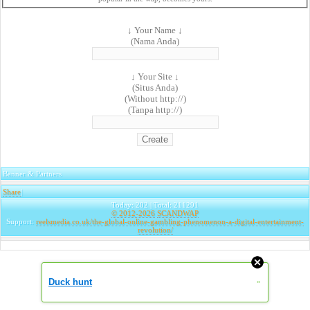
↓ Your Name ↓
(Nama Anda)
↓ Your Site ↓
(Situs Anda)
(Without http://)
(Tanpa http://)
Banner & Partners
Share
|
Today: 202 | Total: 211291
© 2012-2026
SCANDWAP
Support:
reelsmedia.co.uk/the-global-online-gambling-phenomenon-a-digital-entertainment-
revolution/
Duck hunt
»