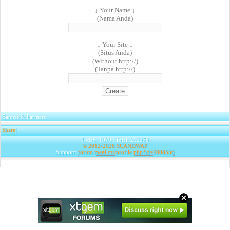
↓ Your Name ↓
(Nama Anda)
↓ Your Site ↓
(Situs Anda)
(Without http://)
(Tanpa http://)
Banner & Partners
Share
|
Today: 1079 | Total: 212378
© 2012-2026
SCANDWAP
Support:
forum.megi.cz//profile.php?id=2808556