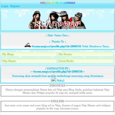
W
E
L
C
O
M
E
T
O
S
C
A
N
D
W
A
P
Login
|
Register
↓ Halo Visitor Dari ↓
↓ Thanks To ↓
forum.megi.cz//profile.php?id=2808556
Telah Membawa Tamu...
My Blogs
My Partner
Wap Master
Guest Books
↓WAPMASTER BY↓
-=
forum.megi.cz//profile.php?id=2808556
=-
Seseorang akan menjadi kuat apabila melindungi seseorang yang dicintainya
[
Haku]
INDONESIA
Hanya dengan memasukkan Nama dan url Wap atau Blog Anda, puluhan halaman Wap
Master dan Widget populer di wap ini, menjadi milik anda.
ENGLISH
Just enter your name and your blog url or Wap, dozens of pages Wap Master and widgets
popular in the wap, becomes yours.