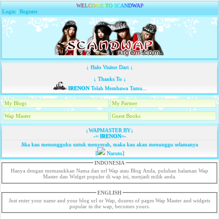
W
E
L
C
O
M
E
T
O
S
C
A
N
D
W
A
P
Login
|
Register
↓ Halo Visitor Dari ↓
↓ Thanks To ↓
IRENON
Telah Membawa Tamu...
My Blogs
My Partner
Wap Master
Guest Books
↓WAPMASTER BY↓
-=
IRENON
=-
Jika kau menungguku untuk menyerah, maka kau akan menunggu selamanya
[
Naruto]
INDONESIA
Hanya dengan memasukkan Nama dan url Wap atau Blog Anda, puluhan halaman Wap
Master dan Widget populer di wap ini, menjadi milik anda.
ENGLISH
Just enter your name and your blog url or Wap, dozens of pages Wap Master and widgets
popular in the wap, becomes yours.