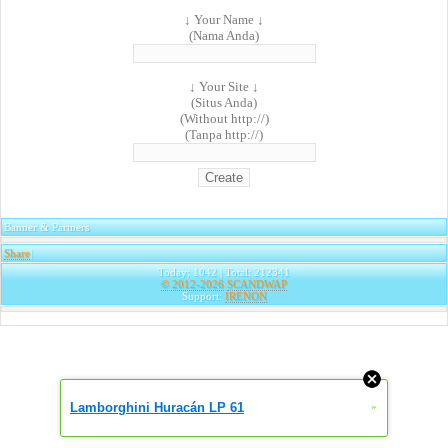
↓ Your Name ↓
(Nama Anda)
↓ Your Site ↓
(Situs Anda)
(Without http://)
(Tanpa http://)
Banner & Partners
Share
|
Today: 1042 | Total: 212341
© 2012-2026
SCANDWAP
Support:
IRENON
Lamborghini Huracán LP 61
»