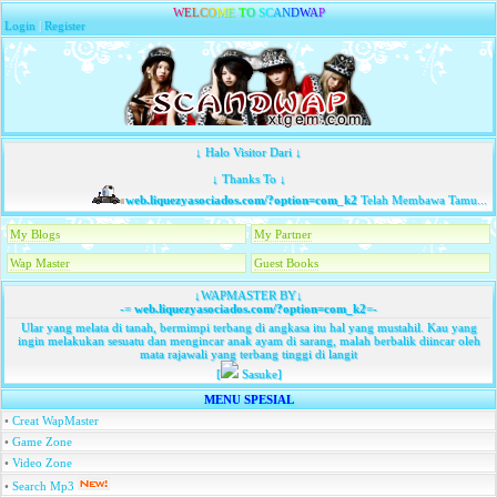
W
E
L
C
O
M
E
T
O
S
C
A
N
D
W
A
P
Login
|
Register
↓ Halo Visitor Dari ↓
↓ Thanks To ↓
web.liquezyasociados.com/?option=com_k2
Telah Membawa Tamu...
My Blogs
My Partner
Wap Master
Guest Books
↓WAPMASTER BY↓
-=
web.liquezyasociados.com/?option=com_k2
=-
Ular yang melata di tanah, bermimpi terbang di angkasa itu hal yang mustahil. Kau yang
ingin melakukan sesuatu dan mengincar anak ayam di sarang, malah berbalik diincar oleh
mata rajawali yang terbang tinggi di langit
[
Sasuke]
MENU SPESIAL
•
Creat WapMaster
•
Game Zone
•
Video Zone
•
Search Mp3