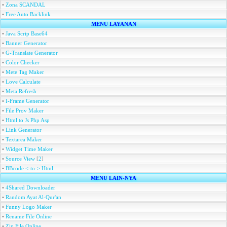
•
Zona SCANDAL
•
Free Auto Backlink
MENU LAYANAN
•
Java Scrip Base64
•
Banner Generator
•
G-Translate Generator
•
Color Checker
•
Mete Tag Maker
•
Love Calculate
•
Meta Refresh
•
I-Frame Generator
•
File Prov Maker
•
Html to Js Php Asp
•
Link Generator
•
Textarea Maker
•
Widget Time Maker
•
Source View
[
2
]
•
BBcode <-to-> Html
MENU LAIN-NYA
•
4Shared Downloader
•
Random Ayat Al-Qur'an
•
Funny Logo Maker
•
Rename File Online
•
Zip File Online