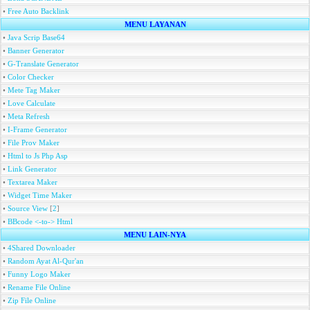
•
Free Auto Backlink
MENU LAYANAN
•
Java Scrip Base64
•
Banner Generator
•
G-Translate Generator
•
Color Checker
•
Mete Tag Maker
•
Love Calculate
•
Meta Refresh
•
I-Frame Generator
•
File Prov Maker
•
Html to Js Php Asp
•
Link Generator
•
Textarea Maker
•
Widget Time Maker
•
Source View
[
2
]
•
BBcode <-to-> Html
MENU LAIN-NYA
•
4Shared Downloader
•
Random Ayat Al-Qur'an
•
Funny Logo Maker
•
Rename File Online
•
Zip File Online