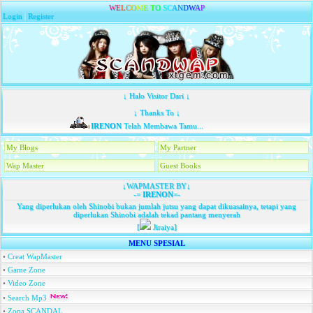
W
E
L
C
O
M
E
T
O
S
C
A
N
D
W
A
P
Login
|
Register
↓ Halo Visitor Dari ↓
↓ Thanks To ↓
IRENON
Telah Membawa Tamu...
My Blogs
My Partner
Wap Master
Guest Books
↓WAPMASTER BY↓
-=
IRENON
=-
Yang diperlukan oleh Shinobi bukan jumlah jutsu yang dapat dikuasainya, tetapi yang
diperlukan Shinobi adalah tekad pantang menyerah
[
Jiraiya]
MENU SPESIAL
•
Creat WapMaster
•
Game Zone
•
Video Zone
•
Search Mp3
•
Zona SCANDAL